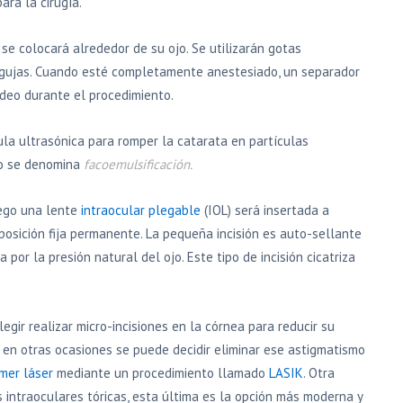
ra la cirugía.
 se colocará alrededor de su ojo. Se utilizarán gotas
 agujas. Cuando esté completamente anestesiado, un separador
deo durante el procedimiento.
ula ultrasónica para romper la catarata en partículas
sto se denomina
facoemulsificación.
uego una lente
intraocular plegable
(IOL) será insertada a
posición fija permanente. La pequeña incisión es auto-sellante
r la presión natural del ojo. Este tipo de incisión cicatriza
.
egir realizar micro-incisiones en la córnea para reducir su
,
en otras ocasiones se puede decidir eliminar ese astigmatismo
mer láser
mediante un procedimiento llamado
LASIK
. Otra
 intraoculares tóricas, esta última es la opción más moderna y