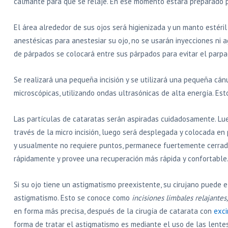
calmante para que se relaje. En ese momento estará preparado pa
El área alrededor de sus ojos será higienizada y un manto estéril
anestésicas para anestesiar su ojo, no se usarán inyecciones ni
de párpados se colocará entre sus párpados para evitar el parpa
Se realizará una pequeña incisión y se utilizará una pequeña cán
microscópicas, utilizando ondas ultrasónicas de alta energía. E
Las partículas de cataratas serán aspiradas cuidadosamente. L
través de la micro incisión, luego será desplegada y colocada en 
y usualmente no requiere puntos, permanece fuertemente cerrada po
rápidamente y provee una recuperación más rápida y confortable
Si su ojo tiene un astigmatismo preexistente, su cirujano puede el
astigmatismo. Esto se conoce como
incisiones limbales relajantes
en forma más precisa, después de la cirugía de catarata con
exci
forma de tratar el astigmatismo es mediante el uso de las lentes